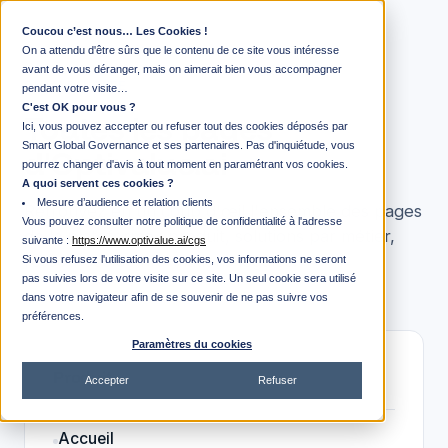
Coucou c’est nous… Les Cookies !
On a attendu d'être sûrs que le contenu de ce site vous intéresse
avant de vous déranger, mais on aimerait bien vous accompagner
PLAN DU SITE
pendant votre visite…
C'est OK pour vous ?
Toutes les pages
Ici, vous pouvez accepter ou refuser tout des cookies déposés par
Smart Global Governance et ses partenaires. Pas d'inquiétude, vous
d'Optivalue.ai
pourrez changer d'avis à tout moment en paramétrant vos cookies.
A quoi servent ces cookies ?
Mesure d’audience et relation clients
Retrouvez en un coup d'œil l'ensemble des pages
Vous pouvez consulter notre politique de confidentialité à l'adresse
de la plateforme : produit, solutions par métier,
suivante :
https://www.optivalue.ai/cgs
ressources et informations légales.
Si vous refusez l'utilisation des cookies, vos informations ne seront
pas suivies lors de votre visite sur ce site. Un seul cookie sera utilisé
dans votre navigateur afin de se souvenir de ne pas suivre vos
préférences.
Paramètres du cookies
Produit
Accepter
Refuser
Accueil