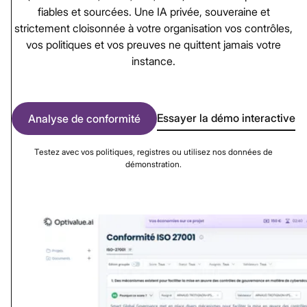
fiables
et
sourcées.
Une
IA
privée,
souveraine
et
strictement
cloisonnée
à
votre
organisation
vos
contrôles,
vos
politiques
et
vos
preuves
ne
quittent
jamais
votre
instance.
Essayer la démo interactive
Analyse de conformité
Testez avec vos politiques, registres ou utilisez nos données de
démonstration.