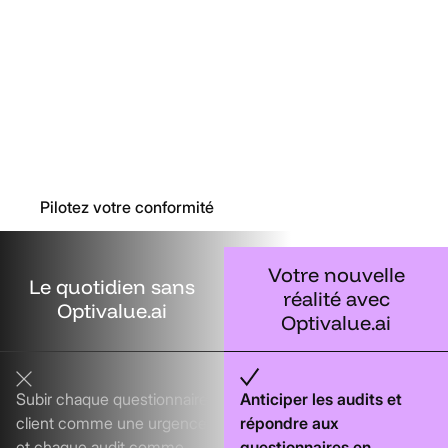
De
la
réaction
à
l'anticipation
Les bonnes équipes sécurité répondent aux demandes.
Les meilleures pilotent leur conformité en continu.
Pilotez votre conformité
Votre
nouvelle
Le
quotidien
sans
réalité
avec
Optivalue.ai
Optivalue.ai
Subir chaque questionnaire
Anticiper les audits et
client comme une urgence
répondre aux
et chaque audit comme
questionnaires en