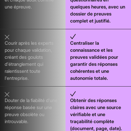
une épreuve.
quelques heures, avec un
dossier de preuves
complet et justifié.
Courir après les experts
Centraliser la
pour chaque validation,
connaissance et les
créant des goulots
preuves validées pour
d'étranglement qui
garantir des réponses
ralentissent toute
cohérentes et une
l'entreprise.
autonomie totale.
Douter de la fiabilité d'une
Obtenir des réponses
réponse basée sur une
claires avec une source
preuve obsolète ou
vérifiable et une
introuvable.
traçabilité complète
(document, page, date).