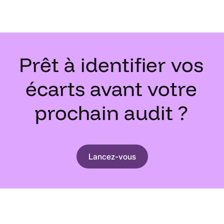
Prêt
à
identifier
vos
écarts
avant
votre
prochain
audit
?
Lancez-vous
De la réaction à l'anticipation