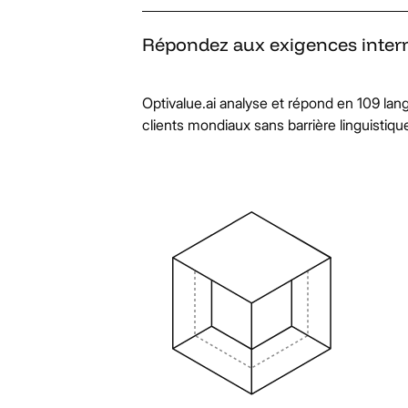
Répondez
aux
exigences
inter
Optivalue.ai analyse et répond en 109 lan
clients mondiaux sans barrière linguistiqu