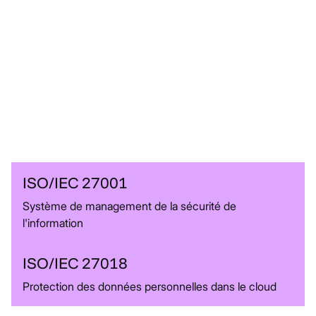
Certifications
de
niveau
Enterprise
ISO/IEC 27001, ISO/IEC 27017, ISO/IEC 27018, ISO/IEC
27701, SOC 1, SOC 2, SOC 3, HDS, RGPD, HIPAA,
FedRAMP, PCI DSS, NIST SP 800-53, CCPA, CSA STAR,
CIS Benchmark.
ISO/IEC 27001
Système de management de la sécurité de
l'information
ISO/IEC 27018
Protection des données personnelles dans le cloud