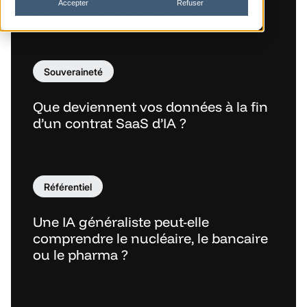
Accepter
Refuser
questionnaire de sécurité ?
Souveraineté
Que deviennent vos données à la fin
d’un contrat SaaS d’IA ?
Référentiel
Une IA généraliste peut-elle
comprendre le nucléaire, le bancaire
ou le pharma ?