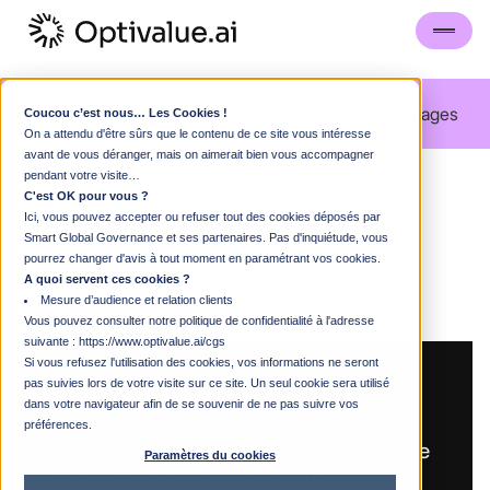
Blog
Visite Guidée
FAQ
Comité Stratégique
Cas d'usages
Coucou c’est nous… Les Cookies !
On a attendu d'être sûrs que le contenu de ce site vous intéresse
avant de vous déranger, mais on aimerait bien vous accompagner
pendant votre visite…
C'est OK pour vous ?
Blog
Ici, vous pouvez accepter ou refuser tout des cookies déposés par
Smart Global Governance et ses partenaires. Pas d'inquiétude, vous
pourrez changer d'avis à tout moment en paramétrant vos cookies.
A quoi servent ces cookies ?
Le
savoir
qui
vous
fait
décider
plus
vite.
Mesure d’audience et relation clients
Vous pouvez consulter notre politique de confidentialité à l'adresse
suivante :
https://www.optivalue.ai/cgs
Si vous refusez l'utilisation des cookies, vos informations ne seront
pas suivies lors de votre visite sur ce site. Un seul cookie sera utilisé
Souveraineté
dans votre navigateur afin de se souvenir de ne pas suivre vos
préférences.
Pourquoi la traçabilité au numéro de
Paramètres du cookies
page change tout dans un