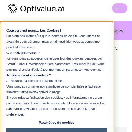
Blog
Visite Guidée
FAQ
Comité Stratégique
Cas d'usages
Coucou c’est nous… Les Cookies !
On a attendu d'être sûrs que le contenu de ce site vous intéresse
avant de vous déranger, mais on aimerait bien vous accompagner
Blog
pendant votre visite…
Automatiser les questionnaires réglementaires
C'est OK pour vous ?
Ici, vous pouvez accepter ou refuser tout des cookies déposés par
Smart Global Governance et ses partenaires. Pas d'inquiétude, vous
Automatiser
les
pourrez changer d'avis à tout moment en paramétrant vos cookies.
A quoi servent ces cookies ?
questionnaires
Mesure d’audience et relation clients
Vous pouvez consulter notre politique de confidentialité à l'adresse
suivante :
https://www.optivalue.ai/cgs
réglementaires
Si vous refusez l'utilisation des cookies, vos informations ne seront
pas suivies lors de votre visite sur ce site. Un seul cookie sera utilisé
dans votre navigateur afin de se souvenir de ne pas suivre vos
préférences.
Paramètres du cookies